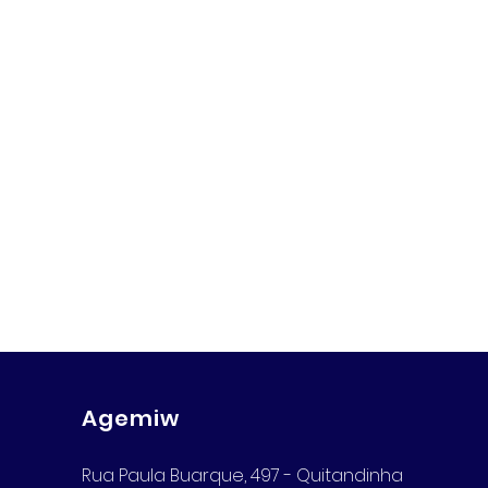
Agemiw
Rua Paula Buarque, 497 - Quitandinha