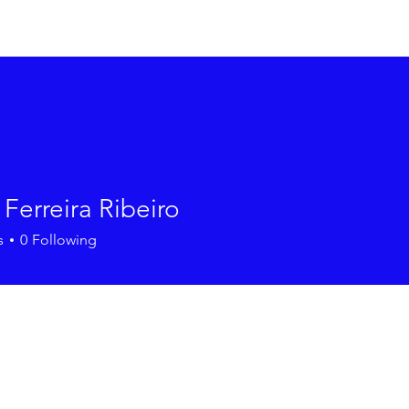
Início
Sob
Ferreira Ribeiro
s
0
Following