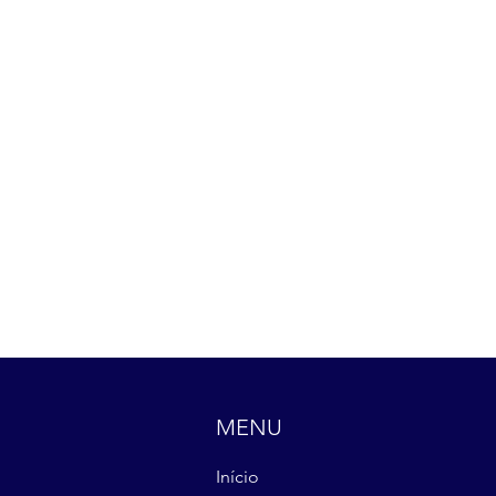
MENU
Início