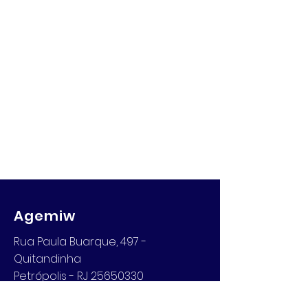
Agemiw
Rua Paula Buarque, 497 -
Quitandinha
Petrópolis - RJ 25650330
Email: