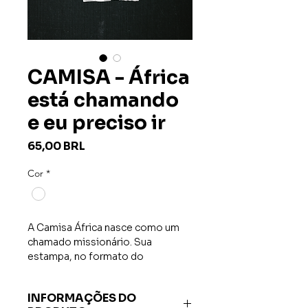
CAMISA - África
está chamando
e eu preciso ir
Precio
65,00 BRL
Cor
*
A Camisa África nasce como um
chamado missionário. Sua
estampa, no formato do
continente africano, carrega a
frase "Africa is calling and I must
INFORMAÇÕES DO
go" ("A África está chamando e eu