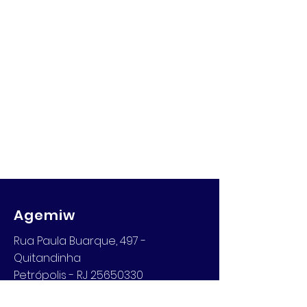
Agemiw
Rua Paula Buarque, 497 -
Quitandinha
Petrópolis - RJ 25650330
Email: