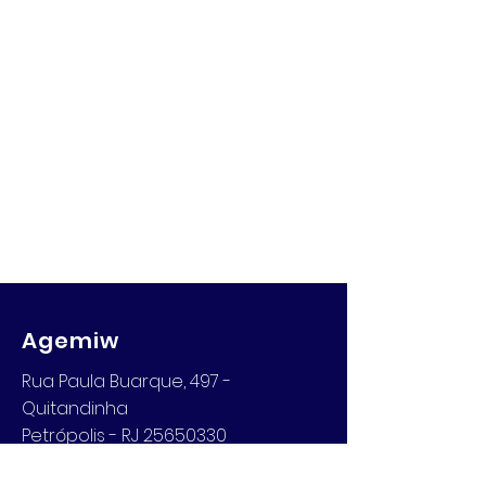
Agemiw
Rua Paula Buarque, 497 -
Quitandinha
Petrópolis - RJ 25650330
Email: