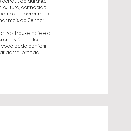
s conduzido durante
 cultura, conhecido
ssamos elaborar mais
har mais do Senhor.
 nos trouxe, hoje é a
ueremos é que Jesus
o você pode conferir
par desta jornada