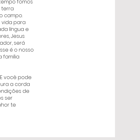
e tempo fomos
 terra
no campo.
 vida para
da língua e
res, Jesus
ador, será
sse é o nosso
 família
. E você pode
gura a corda
ondições de
s ser
hor te