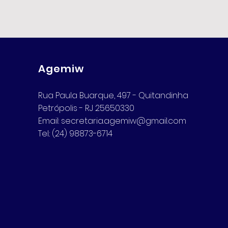
Agemiw
Rua Paula Buarque, 497 - Quitandinha
Petrópolis - RJ 25650330
Email:
secretaria.agemiw@gmail.com
Tel.: (24) 98873-6714