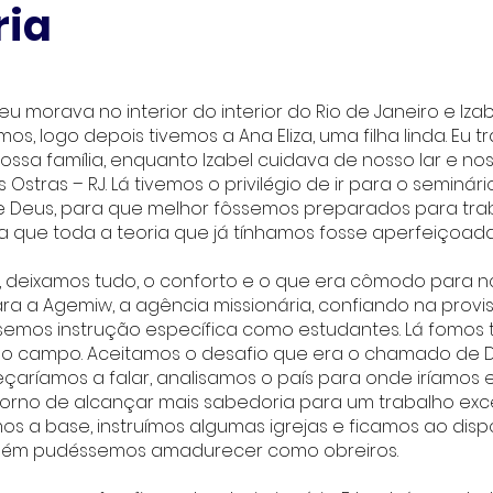
ria
u morava no interior do interior do Rio de Janeiro e Iza
, logo depois tivemos a Ana Eliza, uma filha linda. Eu 
a família, enquanto Izabel cuidava de nosso lar e noss
stras – RJ. Lá tivemos o privilégio de ir para o seminári
eus, para que melhor fôssemos preparados para trab
 que toda a teoria que já tínhamos fosse aperfeiçoada
, deixamos tudo, o conforto e o que era cômodo para n
 a Agemiw, a agência missionária, confiando na provi
emos instrução específica como estudantes. Lá fomos t
 o campo. Aceitamos o desafio que era o chamado de D
aríamos a falar, analisamos o país para onde iríamos 
rno de alcançar mais sabedoria para um trabalho exc
imos a base, instruímos algumas igrejas e ficamos ao disp
bém pudéssemos amadurecer como obreiros.