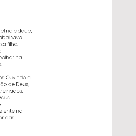
bel na cidade,
trabalhava
a filha.
o
alhar na
.
ós. Ouvindo a
são de Deus,
reinados,
eus.
e
elente na
or das