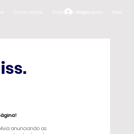
Login
re
Como ofertar
Projetos e Missionários
Mais
iss.
página!
lívia anunciando as