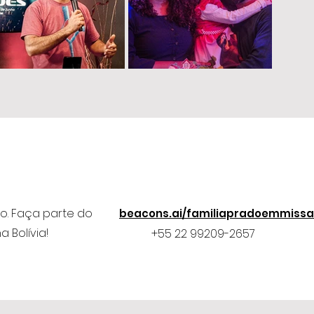
o. Faça parte do
beacons.ai/familiapradoemmiss
 Bolívia!
+55 22 99209-2657