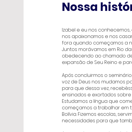
Nossa histó
Izabel e eu nos conhecemos, e
nos apaixonamos e nos casamos
fora quando começamos a noss
Juntos morávamos em Rio das O
obedecendo ao chamado de D
expansão de Seu Reino e para
Após concluirmos o seminário
voz de Deus nos mudamos para
para que dessa vez, recebêss
ensinados e exortados sobre
Estudamos a língua que começ
começamos a trabalhar em to
Bolívia. Fizemos escolas, serv
necessidades para que tam