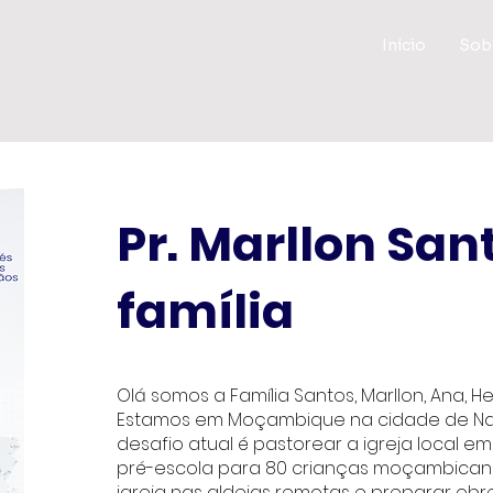
Início
Sob
Pr. Marllon San
família
Olá somos a Família Santos, Marllon, Ana, H
Estamos em Moçambique na cidade de Nac
desafio atual é pastorear a igreja local e
pré-escola para 80 crianças moçambicanas
igreja nas aldeias remotas e preparar obre