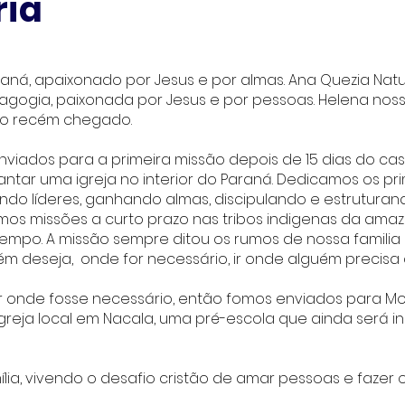
ria
raná, apaixonado por Jesus e por almas. Ana Quezia Natu
agogia, paixonada por Jesus e por pessoas. Helena no
h o recém chegado.
iados para a primeira missão depois de 15 dias do ca
ntar uma igreja no interior do Paraná. Dedicamos os pr
do líderes, ganhando almas, discipulando e estruturan
s missões a curto prazo nas tribos indigenas da amaz
tempo. A missão sempre ditou os rumos de nossa famili
ém deseja, onde for necessário, ir onde alguém precisa
r onde fosse necessário, então fomos enviados para Mo
igreja local em Nacala, uma pré-escola que ainda será 
ília, vivendo o desafio cristão de amar pessoas e fazer