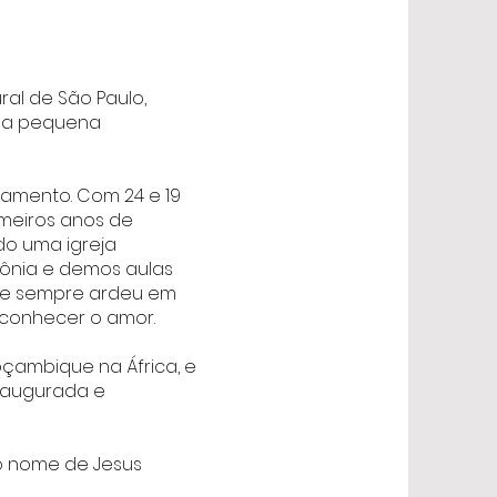
ral de São Paulo,
ssa pequena
samento. Com 24 e 19
imeiros anos de
do uma igreja
ônia e demos aulas
a e sempre ardeu em
 conhecer o amor.
çambique na África, e
inaugurada e
 o nome de Jesus