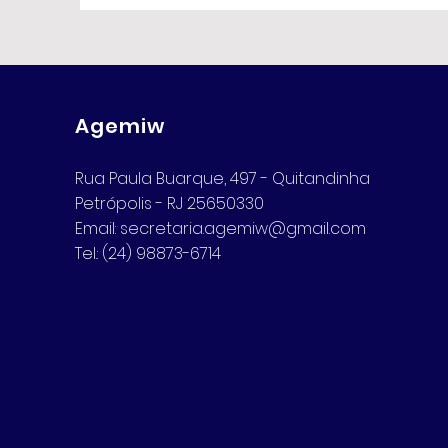
Agemiw
Rua Paula Buarque, 497 - Quitandinha
Petrópolis - RJ 25650330
Email:
secretaria.agemiw@gmail.com
Tel.: (24) 98873-6714