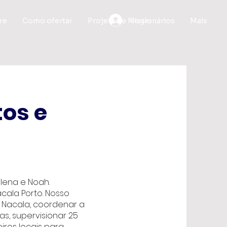
Login
re
Como ofertar
Projetos e Missionários
Mais
tos e
elena e Noah.
ala Porto. Nosso
m Nacala, coordenar a
, supervisionar 25
iros locais para