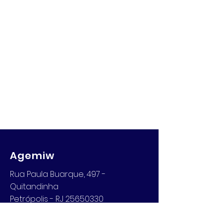
Agemiw
Rua Paula Buarque, 497 -
Quitandinha
Petrópolis - RJ 25650330
Email: