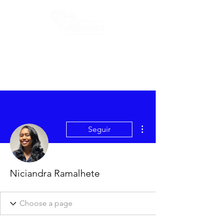
Mais ações
Seguir
Niciandra Ramalhete