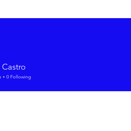
Início
Sob
 Castro
s
0
Following