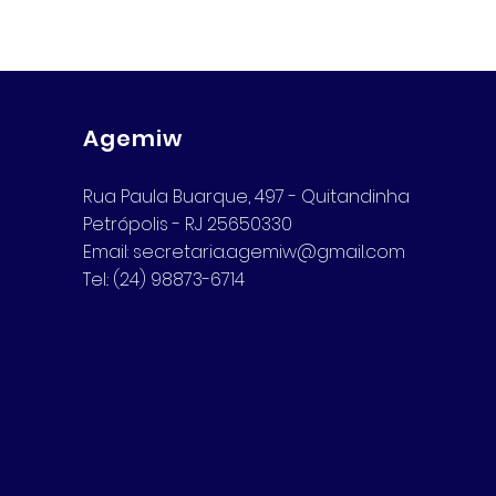
Agemiw
Rua Paula Buarque, 497 - Quitandinha
Petrópolis - RJ 25650330
Email:
secretaria.agemiw@gmail.com
Tel.: (24) 98873-6714