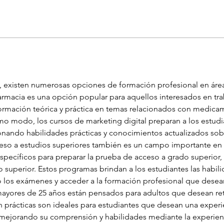
existen numerosas opciones de formación profesional en áreas
farmacia es una opción popular para aquellos interesados en traba
rmación teórica y práctica en temas relacionados con medicame
o modo, los cursos de marketing digital preparan a los estudi
nando habilidades prácticas y conocimientos actualizados sobre
eso a estudios superiores también es un campo importante en l
pecíficos para preparar la prueba de acceso a grado superior,
o superior. Estos programas brindan a los estudiantes las habil
to los exámenes y acceder a la formación profesional que dese
mayores de 25 años están pensados para adultos que desean re
con prácticas son ideales para estudiantes que desean una exper
a, mejorando su comprensión y habilidades mediante la experien