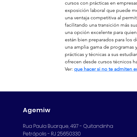
cursos con prácticas en empresas
exposición laboral que puede mej
una ventaja competitiva al permit
facilitando una transición más su
una opción excelente para quien
están bien preparados para los de
una amplia gama de programas y 
prácticas y técnicas a sus estudi
ofrecen desde cursos técnicos ha
Ver: 
que hacer si no te admiten e
Agemiw
Rua Paula Buarque, 497 - Quitandinha
Petrópolis - RJ 25650330