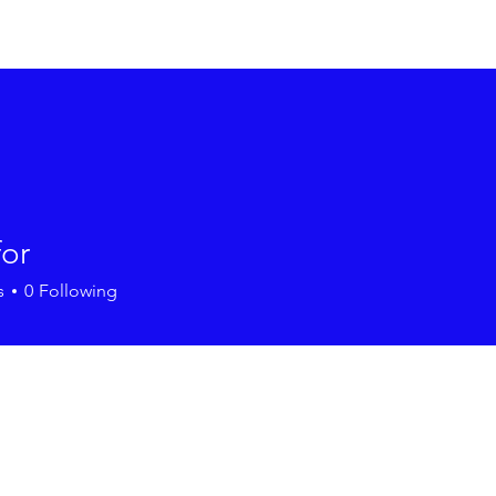
Início
Sob
for
s
0
Following