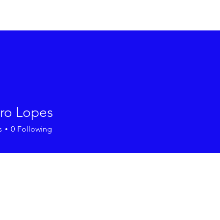
Início
Sob
ro Lopes
s
0
Following