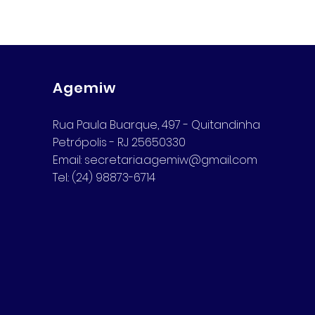
Agemiw
Rua Paula Buarque, 497 - Quitandinha
Petrópolis - RJ 25650330
Email:
secretaria.agemiw@gmail.com
Tel.: (24) 98873-6714