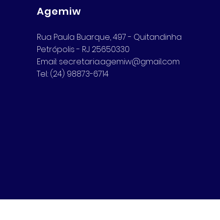
Agemiw
Rua Paula Buarque, 497 - Quitandinha
Petrópolis - RJ 25650330
Email:
secretaria.agemiw@gmail.com
Tel.: (24) 98873-6714