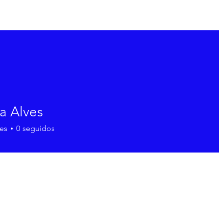
Início
Sob
a Alves
es
0
seguidos