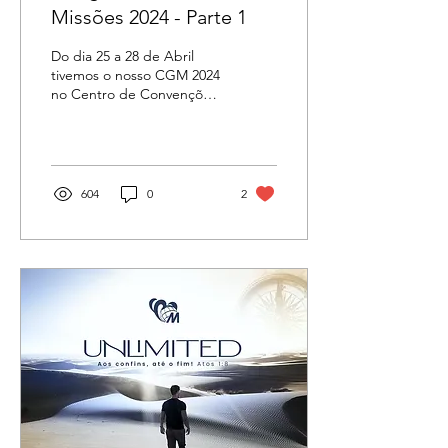
Missões 2024 - Parte 1
Do dia 25 a 28 de Abril
tivemos o nosso CGM 2024
no Centro de Convenções
John Wesley em Xérem,
RJ. Foram dias marcados
pela glória de...
604
0
2