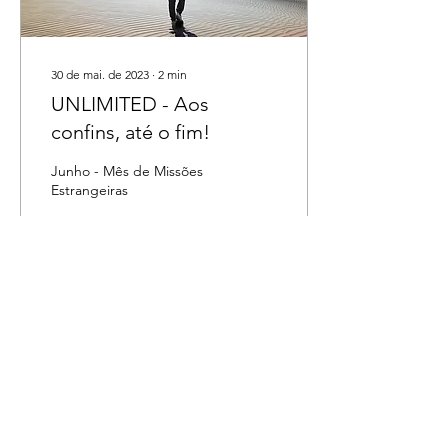
30 de mai. de 2023
∙
2
min
UNLIMITED - Aos
confins, até o fim!
Junho - Mês de Missões
Estrangeiras
136
0
5
Agemiw
Rua Paula Buarque, 497 -