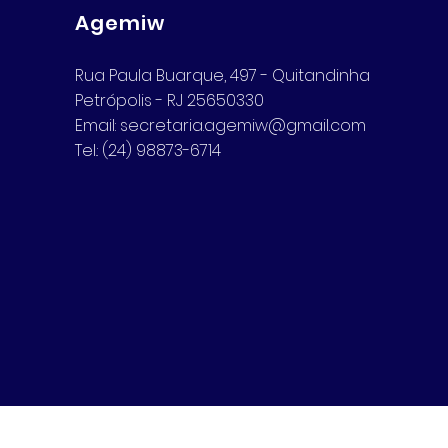
Agemiw
Rua Paula Buarque, 497 - Quitandinha
Petrópolis - RJ 25650330
Email:
secretaria.agemiw@gmail.com
Tel.: (24) 98873-6714