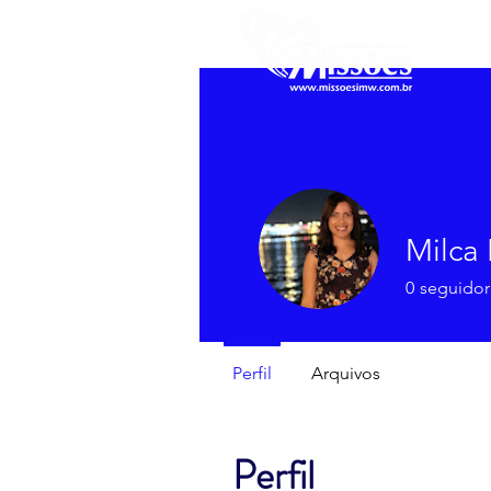
Milca 
0
seguidor
Perfil
Arquivos
Perfil